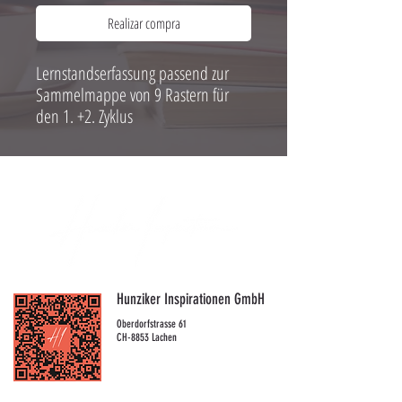
Realizar compra
Lernstandserfassung passend zur
Sammelmappe von 9 Rastern für
den 1. +2. Zyklus
Hunziker Inspirationen GmbH
Oberdorfstrasse 61
CH-8853 Lachen