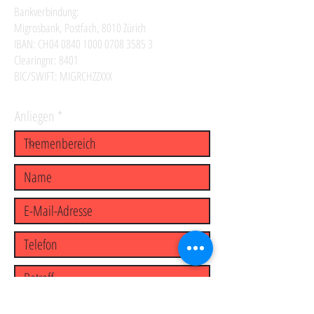
Bankverbindung:
Migrosbank, Postfach, 8010 Zürich
IBAN: CH04
0840 1000 0708 3585 3
Clearingnr: 8401
BIC/SWIFT: MIGRCHZZXXX
Anliegen