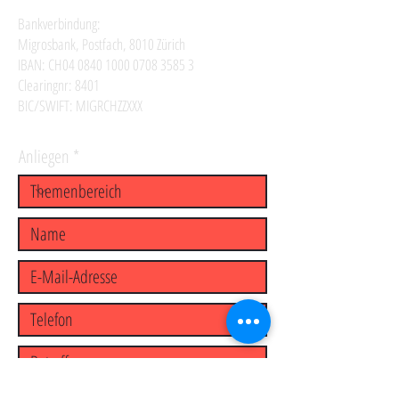
Bankverbindung:
Migrosbank, Postfach, 8010 Zürich
IBAN: CH04
0840 1000 0708 3585 3
Clearingnr: 8401
BIC/SWIFT: MIGRCHZZXXX
Anliegen