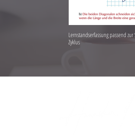
Lernstandserfassung passend zur
Zyklus