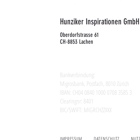
Hunziker Inspirationen GmbH
Oberdorfstrasse 61
CH-8853 Lachen
Bankverbindung:
Migrosbank, Postfach, 8010 Zürich
IBAN: CH04 0840 1000 0708 3585 3
Clearingnr: 8401
BIC/SWIFT: MIGRCHZZXXX
IMPRESSUM
DATENSCHUTZ
NUT