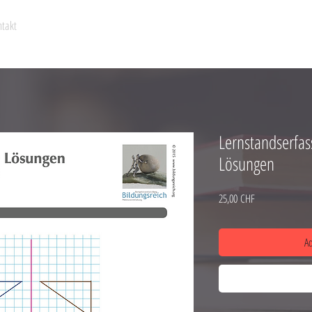
takt
Lernstandserfas
Lösungen
Preço
25,00 CHF
Ad