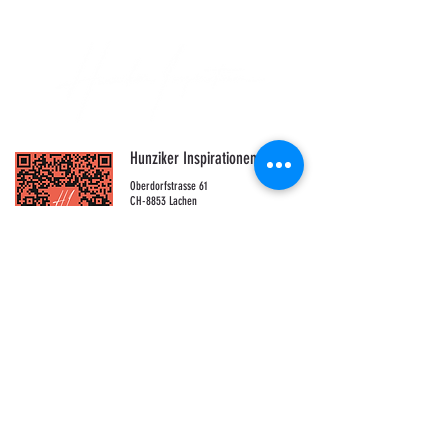
Hunziker Inspirationen GmbH
Oberdorfstrasse 61
CH-8853 Lachen
Bankverbindung:
Migrosbank, Postfach, 8010 Zürich
IBAN: CH04
0840 1000 0708 3585 3
Clearingnr: 8401
BIC/SWIFT: MIGRCHZZXXX
Anliegen