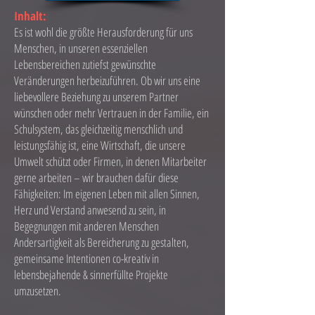
Inhalt:
Es ist wohl die größte Herausforderung für uns
Menschen, in unseren essenziellen
Lebensbereichen zutiefst gewünschte
Veränderungen herbeizuführen. Ob wir uns eine
liebevollere Beziehung zu unserem Partner
wünschen oder mehr Vertrauen in der Familie, ein
Schulsystem, das gleichzeitig menschlich und
leistungsfähig ist, eine Wirtschaft, die unsere
Umwelt schützt oder Firmen, in denen Mitarbeiter
gerne arbeiten – wir brauchen dafür diese
Fähigkeiten: Im eigenen Leben mit allen Sinnen,
Herz und Verstand anwesend zu sein, in
Begegnungen mit anderen Menschen
Andersartigkeit als Bereicherung zu gestalten,
gemeinsame Intentionen co-kreativ in
lebensbejahende & sinnerfüllte Projekte
umzusetzen.