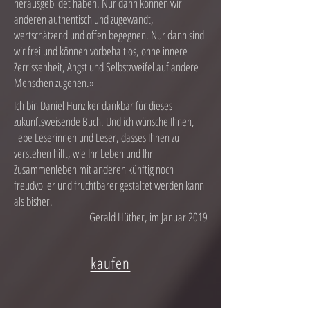
herausgebildet haben. Nur dann können wir
anderen authentisch und zugewandt,
wertschätzend und offen begegnen. Nur dann sind
wir frei und können vorbehaltlos, ohne innere
Zerrissenheit, Angst und Selbstzweifel auf andere
Menschen zugehen.»
Ich bin Daniel Hunziker dankbar für dieses
zukunftsweisende Buch. Und ich wünsche Ihnen,
liebe Leserinnen und Leser, dasses Ihnen zu
verstehen hilft, wie Ihr Leben und Ihr
Zusammenleben mit anderen künftig noch
freudvoller und fruchtbarer gestaltet werden kann
als bisher.
Gerald Hüther, im Januar 2019
kaufen