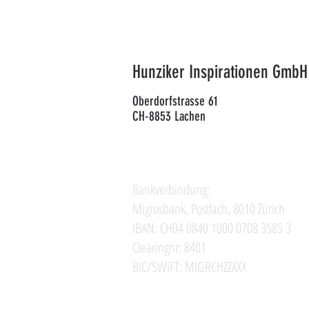
Hunziker Inspirationen GmbH
Oberdorfstrasse 61
CH-8853 Lachen
Bankverbindung:
Migrosbank, Postfach, 8010 Zürich
IBAN: CH04 0840 1000 0708 3585 3
Clearingnr: 8401
BIC/SWIFT: MIGRCHZZXXX