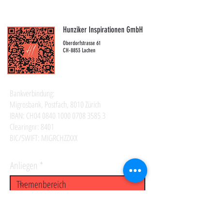
Hunziker Inspirationen GmbH
Oberdorfstrasse 61
CH-8853 Lachen
Bankverbindung:
Migrosbank, Postfach, 8010 Zürich
IBAN: CH04
0840 1000 0708 3585 3
Clearingnr: 8401
BIC/SWIFT: MIGRCHZZXXX
Anliegen