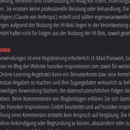
tierung, Reflexion und Unterstützung im Alltag von Eltern, Erziehung
 Sie ersetzen keine professionelle Beratung oder Behandlung. Die
elligenz (Claude von Anthropic) erstellt und sollten eigenverantwortli
en aufgrund der Nutzung der HI-Bots liegen in der Verantwortung 
bH haftet nicht für Folgen aus der Nutzung der HI-Bots, soweit gesetz
Konto
Anwendungen ist eine Registrierung erforderlich (E-Mail/Passwort, G
on im Blog der Website hunziker-inspirationen.com sowie für weitere
Online-Learning-Angebote) kann ein Benutzerkonto bzw. eine Anmeldu
sgemässe Angaben zu machen und Ihre Zugangsdaten vertraulich zu be
r jeweiligen Anwendung löschen; die datenschutzrechtlichen Folgen de
eben. Beim Kommentieren von Blogbeiträgen erklären Sie sich damit
der Hunziker Inspirationen GmbH bearbeitet und auf hunziker-inspir
chung eines Kommentars entsteht kein Anspruch auf Vergütung. Die
 ohne Ankündigung oder Begründung zu kürzen, abzuändern oder zu 