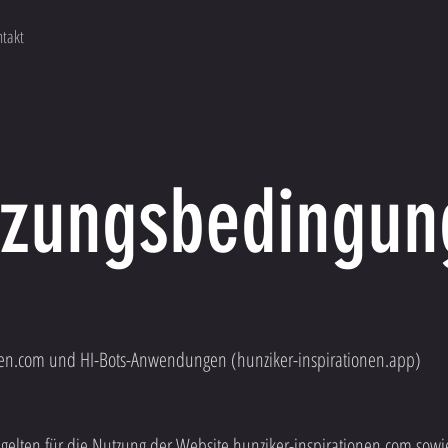
takt
tzungsbedingun
nen.com und HI-Bots-Anwendungen (hunziker-inspirationen.app)
elten für die Nutzung der Website hunziker-inspirationen.com sow