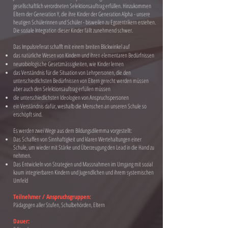
gesellschaftlich verordneten Selektionsauftrag erfüllen. Hinzukommen
Eltern der Generation Y, die ihre Kinder der Generation Alpha - unsere
heutigen Schülerinnen und Schüler - bisweilen zu Egozentrikern erziehen.
Die soziale Integration dieser Kinder fällt zunehmend schwer.
Das Impulsreferat schafft mit einem breiten Blickwinkel auf
das natürliche Wesen von Kindern und ihren elementaren Bedürfnissen
neurobiologische Gesetzmässigkeiten, wie Kinder lernen
das Verständnis für die Situation von Lehrpersonen, die den
unterschiedlichsten Bedürfnissen von Eltern gerecht werden müssen
aber auch den Selektionsauftrag erfüllen müssen
die unterschiedlichsten Ideologien von Anspruchspersonen
ein Verständnis dafür, weshalb die Menschen an unseren Schule so
erschöpft sind.
Es werden zwei Wege aus dem Bildungsdilemma vorgestellt:
Das Schaffen von Sinnhaftigkeit und klaren Wertehaltungen einer
Schule, um wieder mit Stärke und Überzeugung den Lead in die Hand zu
nehmen.
Das Entwickeln von Strategien und Massnahmen im Umgang mit sozial
kaum integrierbaren Kindern und Jugendlichen und ihrem systemischen
Umfeld
Teilnehmer / Anspruchsgruppen:
Pädagogen aller Stufen, Schulbehörden, Eltern
Dauer: