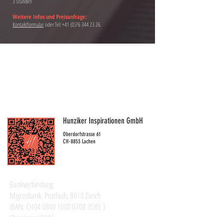
3 Stunden
Weitere Infos und Preisanfrage:
Kontaktformular
oder Tel:
+41 (0)76 344 23 26
.
Hunziker Inspirationen GmbH
Oberdorfstrasse 61
CH-8853 Lachen
Bankverbindung:
Migrosbank, Postfach, 8010 Zürich
IBAN: CH04
0840 1000 0708 3585 3