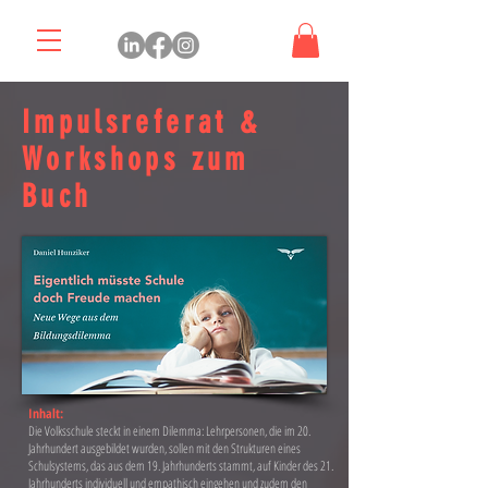
Impulsreferat &
Workshops zum
Buch
Inhalt:
Die Volksschule steckt in einem Dilemma: Lehrpersonen, die im 20.
Jahrhundert ausgebildet wurden, sollen mit den Strukturen eines
Schulsystems, das aus dem 19. Jahrhunderts stammt, auf Kinder des 21.
Jahrhunderts individuell und empathisch eingehen und zudem den