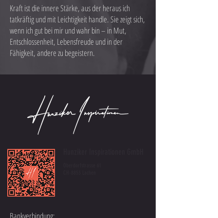
Kraft ist die innere Stärke, aus der heraus ich
tatkräftig und mit Leichtigkeit handle. Sie zeigt sich,
wenn ich gut bei mir und wahr bin – in Mut,
Entschlossenheit, Lebensfreude und in der
Fähigkeit, andere zu begeistern.
Hunziker Inspirationen GmbH
Oberdorfstrasse 61
CH-8853 Lachen
Bankverbindung: