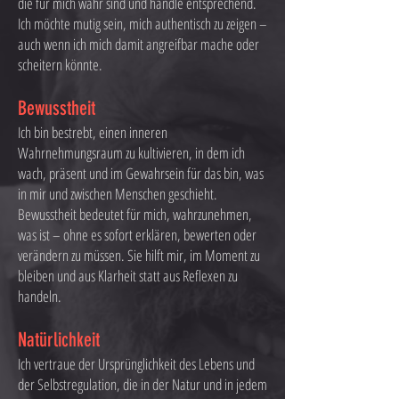
die für mich wahr sind und handle entsprechend.
Ich möchte mutig sein, mich authentisch zu zeigen –
auch wenn ich mich damit angreifbar mache oder
scheitern könnte.
Bewusstheit
Ich bin bestrebt, einen inneren
Wahrnehmungsraum zu kultivieren, in dem ich
wach, präsent und im Gewahrsein für das bin, was
in mir und zwischen Menschen geschieht.
Bewusstheit bedeutet für mich, wahrzunehmen,
was ist – ohne es sofort erklären, bewerten oder
verändern zu müssen. Sie hilft mir, im Moment zu
bleiben und aus Klarheit statt aus Reflexen zu
handeln.
Natürlichkeit
Ich vertraue der Ursprünglichkeit des Lebens und
der Selbstregulation, die in der Natur und in jedem