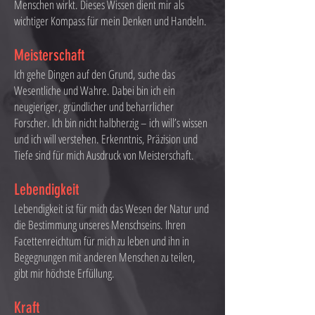
Menschen wirkt. Dieses Wissen dient mir als
wichtiger Kompass für mein Denken und Handeln.
Meisterschaft
Ich gehe Dingen auf den Grund, suche das
Wesentliche und Wahre. Dabei bin ich ein
neugieriger, gründlicher und beharrlicher
Forscher. Ich bin nicht halbherzig – ich will’s wissen
und ich will verstehen.
Erkenntnis, Präzision und
Tiefe sind für mich Ausdruck von Meisterschaft.
Lebendigkeit
Lebendigkeit ist für mich das Wesen der Natur und
die Bestimmung unseres Menschseins. Ihren
Facettenreichtum für mich zu leben und ihn in
Begegnungen mit anderen Menschen zu teilen,
gibt mir höchste Erfüllung.
Kraft