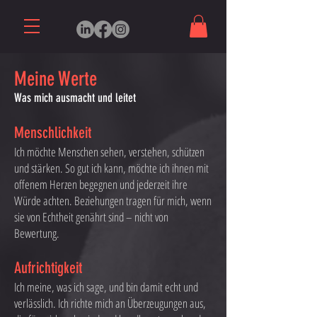
Meine Werte
Was mich ausmacht und leitet
Menschlichkeit
Ich möchte Menschen sehen, verstehen, schützen
und stärken. So gut ich kann, möchte ich ihnen mit
offenem Herzen begegnen und jederzeit ihre
Würde achten. Beziehungen tragen für mich, wenn
sie von Echtheit genährt sind – nicht von
Bewertung.
Aufrichtigkeit
Ich meine, was ich sage, und bin damit echt und
verlässlich. Ich richte mich an Überzeugungen aus,