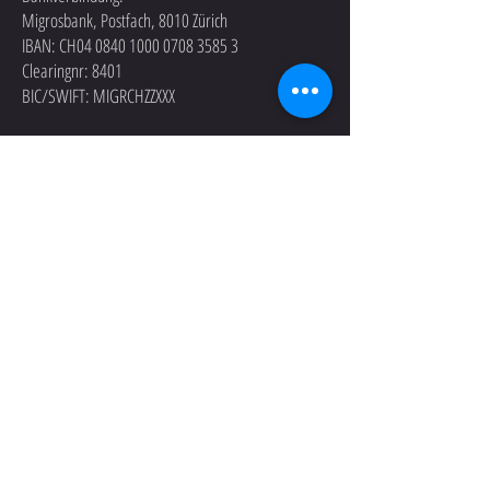
Migrosbank, Postfach, 8010 Zürich
IBAN: CH04
0840 1000 0708 3585 3
Clearingnr: 8401
BIC/SWIFT: MIGRCHZZXXX
Anliegen