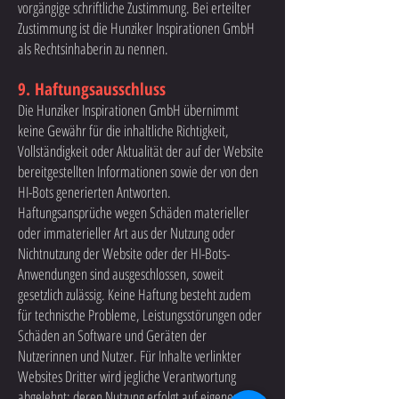
vorgängige schriftliche Zustimmung. Bei erteilter
Zustimmung ist die Hunziker Inspirationen GmbH
als Rechtsinhaberin zu nennen.
9. Haftungsausschluss
Die Hunziker Inspirationen GmbH übernimmt
keine Gewähr für die inhaltliche Richtigkeit,
Vollständigkeit oder Aktualität der auf der Website
bereitgestellten Informationen sowie der von den
HI-Bots generierten Antworten.
Haftungsansprüche wegen Schäden materieller
oder immaterieller Art aus der Nutzung oder
Nichtnutzung der Website oder der HI-Bots-
Anwendungen sind ausgeschlossen, soweit
gesetzlich zulässig. Keine Haftung besteht zudem
für technische Probleme, Leistungsstörungen oder
Schäden an Software und Geräten der
Nutzerinnen und Nutzer. Für Inhalte verlinkter
Websites Dritter wird jegliche Verantwortung
abgelehnt; deren Nutzung erfolgt auf eigenes