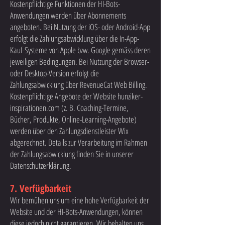
Kostenpflichtige Funktionen der HI-Bots-
Anwendungen werden über Abonnements
angeboten. Bei Nutzung der iOS- oder Android-App
erfolgt die Zahlungsabwicklung über die In-App-
Kauf-Systeme von Apple bzw. Google gemäss deren
jeweiligen Bedingungen. Bei Nutzung der Browser-
oder Desktop-Version erfolgt die
Zahlungsabwicklung über RevenueCat Web Billing.
Kostenpflichtige Angebote der Website hunziker-
inspirationen.com (z. B. Coaching-Termine,
Bücher, Produkte, Online-Learning-Angebote)
werden über den Zahlungsdienstleister Wix
abgerechnet. Details zur Verarbeitung im Rahmen
der Zahlungsabwicklung finden Sie in unserer
Datenschutzerklärung.
7. Verfügbarkeit
Wir bemühen uns um eine hohe Verfügbarkeit der
Website und der HI-Bots-Anwendungen, können
diese jedoch nicht garantieren. Wir behalten uns