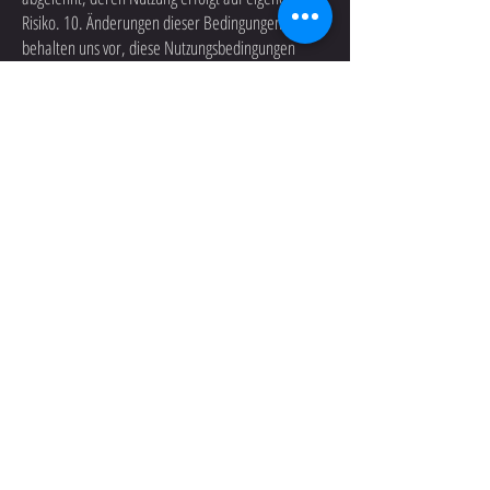
Risiko. 10. Änderungen dieser Bedingungen Wir
behalten uns vor, diese Nutzungsbedingungen
jederzeit ohne besondere Ankündigung
anzupassen. Die jeweils aktuelle Fassung finden Sie
unter hunziker-
inspirationen.com/nutzungsbedingungen. 11.
Anwendbares Recht und Gerichtsstand Die Website
und die HI-Bots-Anwendungen können auch aus
dem Ausland aufgerufen werden. Es gilt in jedem
Fall ausschliesslich Schweizer Recht. Gerichtsstand
ist Lachen SZ, Schweiz.