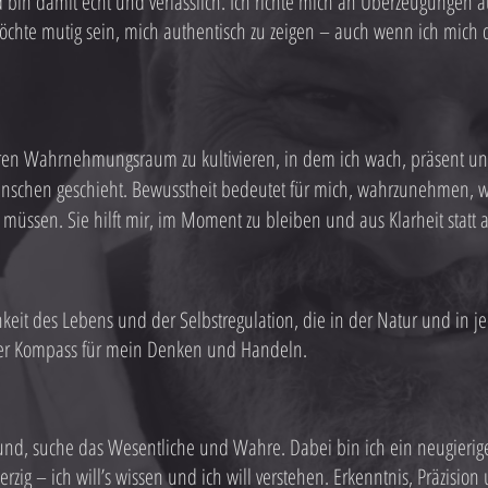
d bin damit echt und verlässlich. Ich richte mich an Überzeugungen a
öchte mutig sein, mich authentisch zu zeigen – auch wenn ich mich 
eren Wahrnehmungsraum zu kultivieren, in dem ich wach, präsent un
schen geschieht. Bewusstheit bedeutet für mich, wahrzunehmen, was
müssen. Sie hilft mir, im Moment zu bleiben und aus Klarheit statt 
chkeit des Lebens und der Selbstregulation, die in der Natur und in
iger Kompass für mein Denken und Handeln.
nd, suche das Wesentliche und Wahre. Dabei bin ich ein neugierige
erzig – ich will’s wissen und ich will verstehen.
Erkenntnis, Präzision 