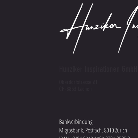
Hunziker Inspirationen GmbH
Oberdorfstrasse 61
CH-8853 Lachen
Bankverbindung:
Migrosbank, Postfach, 8010 Zürich