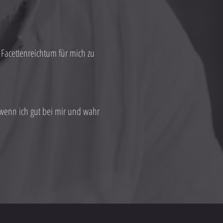
Facettenreichtum für mich zu
h, wenn ich gut bei mir und wahr