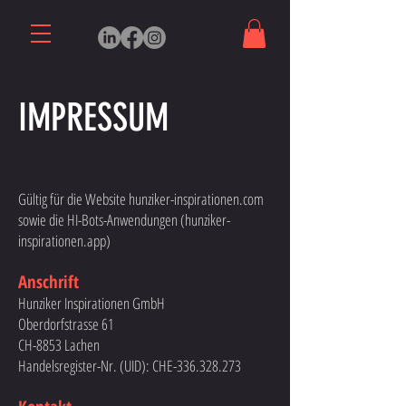
IMPRESSUM
Gültig für die Website hunziker-inspirationen.com
sowie die HI-Bots-Anwendungen (hunziker-
inspirationen.app)
Anschrift
Hunziker Inspirationen GmbH
Oberdorfstrasse 61
CH-8853 Lachen
Handelsregister-Nr. (UID): CHE-336.328.273