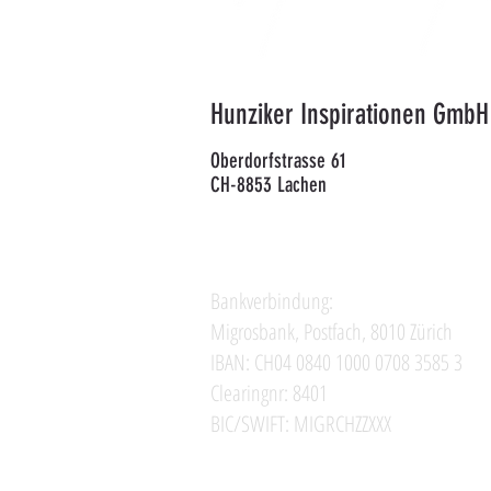
Hunziker Inspirationen GmbH
Oberdorfstrasse 61
CH-8853 Lachen
Bankverbindung:
Migrosbank, Postfach, 8010 Zürich
IBAN: CH04 0840 1000 0708 3585 3
Clearingnr: 8401
BIC/SWIFT: MIGRCHZZXXX