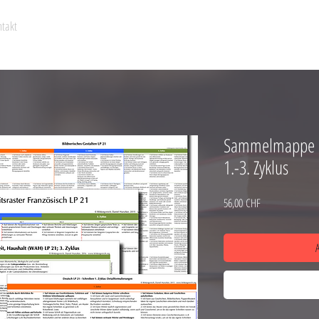
takt
Sammelmappe al
1.-3. Zyklus
Prezzo
56,00 CHF
A