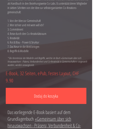
als Handbuch in den Beziehungsweise Co-Labs. Es unterstützt deren Mitglieder
in sieben Schritten von der Idee zur selbstorganisierten Co-Kreations­
gemeinschaft:
1. Von der Idee zur Gemeinschaft
2. Wer ist hier und mit wem will ich?
3. Commitment
4. Reise durch den Co-Kreativitätsraum
5. Kreativität
6. Rot & Blau - Power & Struktur
7. Das Neue in die Welt bringen
8. Begriffe & Modelle
* Die Kenntnisse der Modelle und Begriffe, welche im Buch «Gemeinsam über sich
hinauswachsen - Präsenz, Verbundenheit und Co-Kreativität in Gemeinschaften» vorgestellt
wurden, werden vorausgesetzt.
E-Book, 32 Seiten, ePub, festes Layout, CHF
9.90
Dodaj do koszyka
Das vorliegende E-Book basiert auf dem
Grundlagenbuch
«Gemeinsam über sich
hinauswachsen - Präsenz, Verbundenheit & Co-