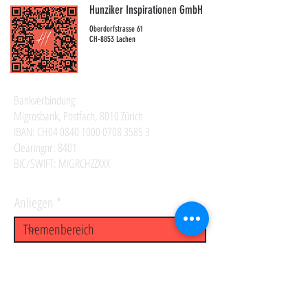
Hunziker Inspirationen GmbH
Oberdorfstrasse 61
CH-8853 Lachen
Bankverbindung:
Migrosbank, Postfach, 8010 Zürich
IBAN: CH04
0840 1000 0708 3585 3
Clearingnr: 8401
BIC/SWIFT: MIGRCHZZXXX
Anliegen