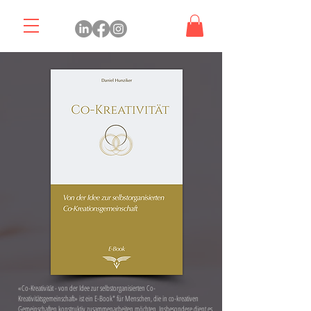
«Co-Kreativität - von der Idee zur selbstorganisierten Co-
Kreativitätsgemeinschaft» ist ein E-Book* für Menschen, die in co-kreativen
Gemeinschaften konstruktiv zusammenarbeiten möchten. Insbesondere dient es