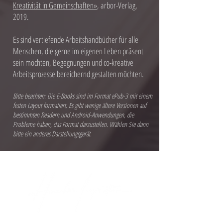
Kreativität in Gemeinschaften»
, arbor-Verlag,
2019.
Es sind vertiefende Arbeitshandbücher für alle
Menschen, die gerne im eigenen Leben präsent
sein möchten, Begegnungen und co-kreative
Arbeitsprozesse bereichernd gestalten möchten.
Bitte beachten: Die E-Books sind im Format ePub-3 mit einem
festen Layout formatiert. Es gibt wenige ältere Versionen auf
bestimmten Readern und Android-Anwendungen, die
Probleme haben, das Format darzustellen. Wählen Sie dann
bitte ein anderes Darstellungsgerät.