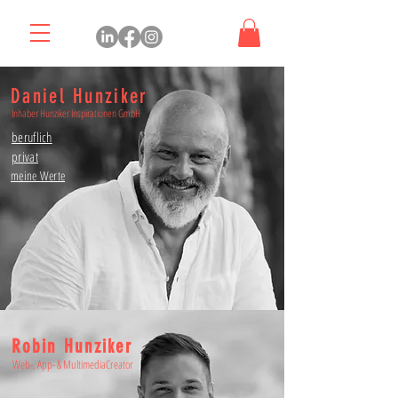
Daniel Hunziker
Inhaber Hunziker Inspirationen GmbH
beruflich
privat
meine Werte
Robin Hunziker
Web-, App- & MultimediaCreator