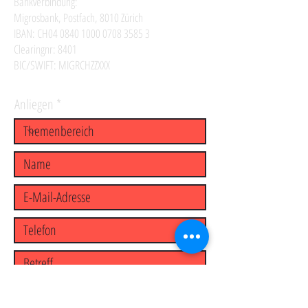
Bankverbindung:
Migrosbank, Postfach, 8010 Zürich
IBAN: CH04
0840 1000 0708 3585 3
Clearingnr: 8401
BIC/SWIFT: MIGRCHZZXXX
Anliegen