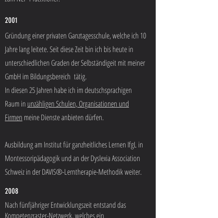
2001
Gründung einer privaten Ganztagesschule, welche ich 10
Jahre lang leitete. Seit diese Zeit bin ich bis heute in
unterschiedlichen Graden der Selbständigeit mit meiner
GmbH im Bildungsbereich tätig.
In diesen 25 Jahren habe ich im deutschsprachigen
Raum in
unzähligen Schulen, Organisationen und
Firmen
meine Dienste anbieten dürfen.
Ausbildung am Institut für ganzheitliches Lernen IfgL in
Montessoripädagogik und an der Dyslexia Association
Schweiz in der DAVIS®-Lerntherapie-Methodik weiter.
2008
Nach fünfjähriger Entwicklungszeit entstand das
Kompetenzraster-Netzwerk, welches ein