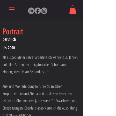
Portrait
beruflich
bis 2000
Als ausgebildeter Lehrer arbeitete ich während 20 Jahren
auf allen Stufen der obligatorischen Schule vom
Kindergarten bis zur Sekundarstufe.
Aus- und Weiterbildungen für reichianischer
Körpertherapie und Atemarbeit. In diesen Bereichen
leitete ich über mehrere Jahre Kurse für Erwachsene und
Einzelsitzungen. Ebenfalls absolvierte ich die Ausbildung
zum NLP-Practitioner.