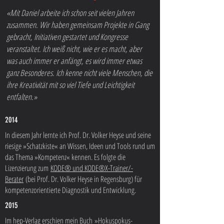
«Mit Daniel arbeite ich schon seit vielen Jahren
zusammen. Wir haben gemeinsam Projekte in Gang
gebracht, Initiativen gestartet und Kongresse
veranstaltet. Ich weiß nicht, wie er es macht, aber
was auch immer er anfängt, es wird immer etwas
ganz Besonderes. Ich kenne nicht viele Menschen, die
ihre Kreativität mit so viel Tiefe und Leichtigkeit
entfalten.»
2014
In diesem Jahr lernte ich Prof. Dr. Volker Heyse und seine
riesige »Schatzkiste« an Wissen, Ideen und Tools rund um
das Thema »Kompetenz« kennen. Es folgte die
Lizenzierung zum
KODE® und KODE®X-Trainer/-
Berater
(bei Prof. Dr. Volker Heyse in Regensburg) für
kompetenzorientierte Diagnostik und Entwicklung.
2015
Im hep-Verlag erschien mein Buch
»Hokuspokus-