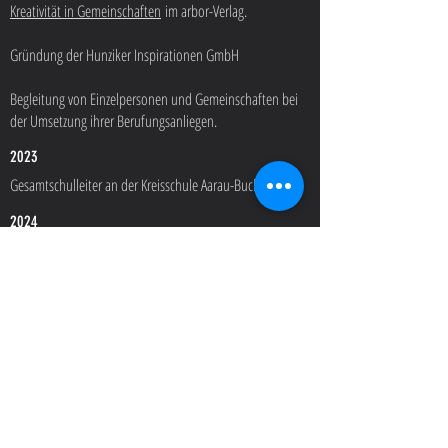
Kreativität in Gemeinschaften
im arbor-Verlag.
Gründung der Hunziker Inspirationen GmbH
Begleitung von Einzelpersonen und Gemeinschaften bei
der Umsetzung ihrer Berufungsanliegen.
2023
Gesamtschulleiter an der Kreisschule Aarau-Buchs
2024
Veröffentlichung meines dritten Buches
Eigentlich
müsste Schule doch Freude machen - Neue Wege aus
dem Bildungsdilemma
im Hi-Verlag.