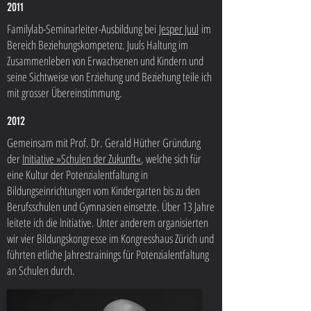
2011
Familylab-Seminarleiter-Ausbildung bei
Jesper Juul
im
Bereich Beziehungskompetenz. Juuls Haltung im
Zusammenleben von Erwachsenen und Kindern und
seine Sichtweise von Erziehung und Beziehung teile ich
mit grosser Übereinstimmung.
2012
Gemeinsam mit Prof. Dr. Gerald Hüther Gründung
der
Initiative »Schulen der Zukunft«
, welche sich für
eine Kultur der Potenzialentfaltung in
Bildungseinrichtungen vom Kindergarten bis zu den
Berufsschulen und Gymnasien einsetzte. Über 13 Jahre
leitete ich die Initiative. Unter anderem organisierten
wir vier Bildungskongresse im Kongresshaus Zürich und
führten etliche Jahrestrainings für Potenzialentfaltung
an Schulen durch.