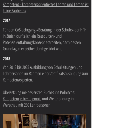
Kompetenz - kompetenzorientiertes Lehren und Lernen ist
keine Zauberei«
.
2017
Für den CAS-Lehrgang «Beratung in der Schule» der HFH
in Zürich durfte ich ein Ressourcen- und
Potenzialentfaltungskonzept erarbeiten, nach dessen
Grundlagen er seither durchgeführt wird.
2018
Von 2018 bis 2023 Ausbildung von Schulleitungen und
Lehrpersonen im Rahmen einer Zertifikatsausbildung zum
Kompetenzexperten.
Übersetzung meines ersten Buches ins Polnische:
Kompetencje bez tajemnic
und Weiterbildung in
Warschau mit 250 Lehrpersonen