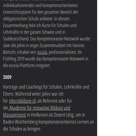
individualisierendes und kompetenzorientiertes
Unterrichtssystem für den gesamten Bereich der
obligatorischen Schule anbietet. In diesem
Zusammenhang leite ich Kurse für Schulen und
Lehrkräfte in der ganzen Schweiz und in
Süddeutschland. Das Kompetenzraster-Netzwerk wurde
über die Jahre in enger Zusammenarbeit mit Hannes
Bärtschi, Inhaber von
escola
, professionalisiert. Im
Frühling 2019 wurde das Kompetenzraster-Netzwerk in
die escola-Plattform integriert.
2009
Vorträge und Coachings für Schulen, Lehrkräfte und
Eltern. Während vieler Jahre war ich
für
elternbildung.ch
als Referent oder für
die
Akademie für innovative Bildung und
Management
in Heilbronn als Dozent tätig, um in
Baden Württemberg kompetenzorientiertes Lernen an
die Schulen zu bringen.