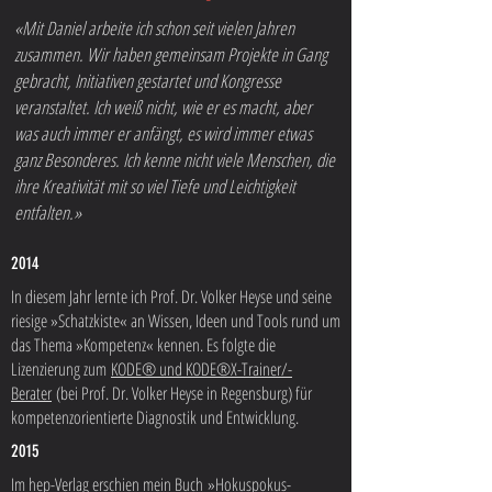
«Mit Daniel arbeite ich schon seit vielen Jahren
zusammen. Wir haben gemeinsam Projekte in Gang
gebracht, Initiativen gestartet und Kongresse
veranstaltet. Ich weiß nicht, wie er es macht, aber
was auch immer er anfängt, es wird immer etwas
ganz Besonderes. Ich kenne nicht viele Menschen, die
ihre Kreativität mit so viel Tiefe und Leichtigkeit
entfalten.»
2014
In diesem Jahr lernte ich Prof. Dr. Volker Heyse und seine
riesige »Schatzkiste« an Wissen, Ideen und Tools rund um
das Thema »Kompetenz« kennen. Es folgte die
Lizenzierung zum
KODE® und KODE®X-Trainer/-
Berater
(bei Prof. Dr. Volker Heyse in Regensburg) für
kompetenzorientierte Diagnostik und Entwicklung.
2015
Im hep-Verlag erschien mein Buch
»Hokuspokus-