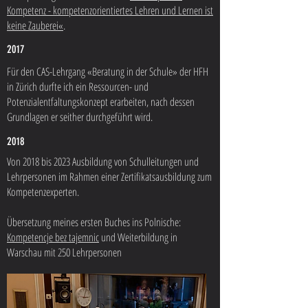
Kompetenz - kompetenzorientiertes Lehren und Lernen ist
keine Zauberei«
.
2017
Für den CAS-Lehrgang «Beratung in der Schule» der HFH
in Zürich durfte ich ein Ressourcen- und
Potenzialentfaltungskonzept erarbeiten, nach dessen
Grundlagen er seither durchgeführt wird.
2018
Von 2018 bis 2023 Ausbildung von Schulleitungen und
Lehrpersonen im Rahmen einer Zertifikatsausbildung zum
Kompetenzexperten.
Übersetzung meines ersten Buches ins Polnische:
Kompetencje bez tajemnic
und Weiterbildung in
Warschau mit 250 Lehrpersonen