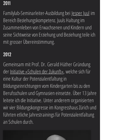
2011
Familylab-Seminarleiter-Ausbildung bei
Jesper Juul
im
Bereich Beziehungskompetenz. Juuls Haltung im
Zusammenleben von Erwachsenen und Kindern und
seine Sichtweise von Erziehung und Beziehung teile ich
mit grosser Übereinstimmung.
2012
Gemeinsam mit Prof. Dr. Gerald Hüther Gründung
der
Initiative »Schulen der Zukunft«
, welche sich für
eine Kultur der Potenzialentfaltung in
Bildungseinrichtungen vom Kindergarten bis zu den
Berufsschulen und Gymnasien einsetzte. Über 13 Jahre
leitete ich die Initiative. Unter anderem organisierten
wir vier Bildungskongresse im Kongresshaus Zürich und
führten etliche Jahrestrainings für Potenzialentfaltung
an Schulen durch.