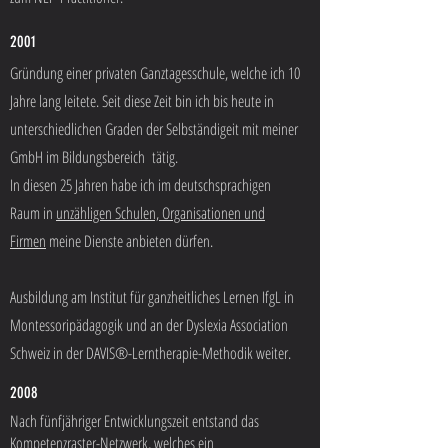
2001
Gründung einer privaten Ganztagesschule, welche ich 10
Jahre lang leitete. Seit diese Zeit bin ich bis heute in
unterschiedlichen Graden der Selbständigeit mit meiner
GmbH im Bildungsbereich tätig.
In diesen 25 Jahren habe ich im deutschsprachigen
Raum in
unzähligen Schulen, Organisationen und
Firmen
meine Dienste anbieten dürfen.
Ausbildung am Institut für ganzheitliches Lernen IfgL in
Montessoripädagogik und an der Dyslexia Association
Schweiz in der DAVIS®-Lerntherapie-Methodik weiter.
2008
Nach fünfjähriger Entwicklungszeit entstand das
Kompetenzraster-Netzwerk, welches ein