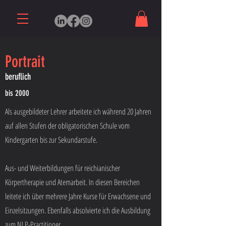
Portrait
beruflich
bis 2000
Als ausgebildeter Lehrer arbeitete ich während 20 Jahren
auf allen Stufen der obligatorischen Schule vom
Kindergarten bis zur Sekundarstufe.
Aus- und Weiterbildungen für reichianischer
Körpertherapie und Atemarbeit. In diesen Bereichen
leitete ich über mehrere Jahre Kurse für Erwachsene und
Einzelsitzungen. Ebenfalls absolvierte ich die Ausbildung
zum NLP-Practitioner.