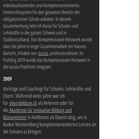
individualisierendes und kompetenzorientiertes
Unterrichtssystem für den gesamten Bereich der
obligatorischen Schule anbietet. In diesem
Zusammenhang leite ich Kurse für Schulen und
Lehrkräfte in der ganzen Schweiz und in
Süddeutschland. Das Kompetenzraster-Netzwerk wurde
über die Jahre in enger Zusammenarbeit mit Hannes
Bärtschi, Inhaber von
escola
, professionalisiert. Im
Frühling 2019 wurde das Kompetenzraster-Netzwerk in
die escola-Plattform integriert.
2009
Vorträge und Coachings für Schulen, Lehrkräfte und
Eltern. Während vieler Jahre war ich
für
elternbildung.ch
als Referent oder für
die
Akademie für innovative Bildung und
Management
in Heilbronn als Dozent tätig, um in
Baden Württemberg kompetenzorientiertes Lernen an
die Schulen zu bringen.