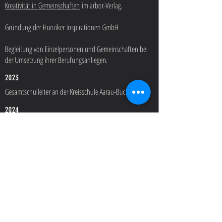
Kreativität in Gemeinschaften
im arbor-Verlag.
Gründung der Hunziker Inspirationen GmbH
Begleitung von Einzelpersonen und Gemeinschaften bei
der Umsetzung ihrer Berufungsanliegen.
2023
Gesamtschulleiter an der Kreisschule Aarau-Buchs
2024
Veröffentlichung meines dritten Buches
Eigentlich
müsste Schule doch Freude machen - Neue Wege aus
dem Bildungsdilemma
im Hi-Verlag.