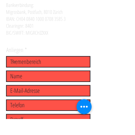
Bankverbindung:
Migrosbank, Postfach, 8010 Zürich
IBAN: CH04
0840 1000 0708 3585 3
Clearingnr: 8401
BIC/SWIFT: MIGRCHZZXXX
Anliegen