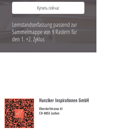
Купить сейчас
Lernstandserfassung passend zur
Sammelmappe von 9 Rastern für
den 1. +2. Zyklus
Hunziker Inspirationen GmbH
Oberdorfstrasse 61
CH-8853 Lachen