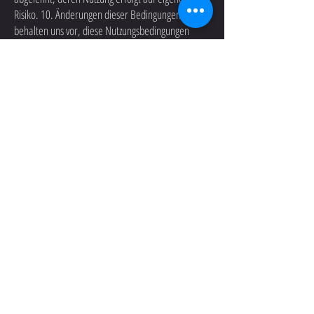
Risiko. 10. Änderungen dieser Bedingungen Wir
behalten uns vor, diese Nutzungsbedingungen
jederzeit ohne besondere Ankündigung
anzupassen. Die jeweils aktuelle Fassung finden Sie
unter hunziker-
inspirationen.com/nutzungsbedingungen. 11.
Anwendbares Recht und Gerichtsstand Die Website
und die HI-Bots-Anwendungen können auch aus
dem Ausland aufgerufen werden. Es gilt in jedem
Fall ausschliesslich Schweizer Recht. Gerichtsstand
ist Lachen SZ, Schweiz.