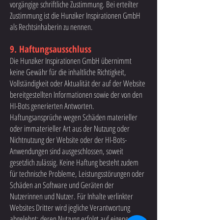
vorgängige schriftliche Zustimmung. Bei erteilter
Zustimmung ist die Hunziker Inspirationen GmbH
als Rechtsinhaberin zu nennen.
9. Haftungsausschluss
Die Hunziker Inspirationen GmbH übernimmt
keine Gewähr für die inhaltliche Richtigkeit,
Vollständigkeit oder Aktualität der auf der Website
bereitgestellten Informationen sowie der von den
HI-Bots generierten Antworten.
Haftungsansprüche wegen Schäden materieller
oder immaterieller Art aus der Nutzung oder
Nichtnutzung der Website oder der HI-Bots-
Anwendungen sind ausgeschlossen, soweit
gesetzlich zulässig. Keine Haftung besteht zudem
für technische Probleme, Leistungsstörungen oder
Schäden an Software und Geräten der
Nutzerinnen und Nutzer. Für Inhalte verlinkter
Websites Dritter wird jegliche Verantwortung
abgelehnt; deren Nutzung erfolgt auf eigenes