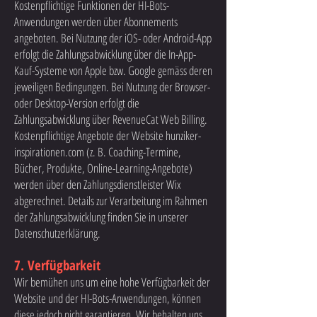
Kostenpflichtige Funktionen der HI-Bots-
Anwendungen werden über Abonnements
angeboten. Bei Nutzung der iOS- oder Android-App
erfolgt die Zahlungsabwicklung über die In-App-
Kauf-Systeme von Apple bzw. Google gemäss deren
jeweiligen Bedingungen. Bei Nutzung der Browser-
oder Desktop-Version erfolgt die
Zahlungsabwicklung über RevenueCat Web Billing.
Kostenpflichtige Angebote der Website hunziker-
inspirationen.com (z. B. Coaching-Termine,
Bücher, Produkte, Online-Learning-Angebote)
werden über den Zahlungsdienstleister Wix
abgerechnet. Details zur Verarbeitung im Rahmen
der Zahlungsabwicklung finden Sie in unserer
Datenschutzerklärung.
7. Verfügbarkeit
Wir bemühen uns um eine hohe Verfügbarkeit der
Website und der HI-Bots-Anwendungen, können
diese jedoch nicht garantieren. Wir behalten uns