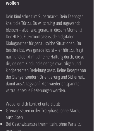
wollen
Dein Kind schreit im Supermarkt. Dein Teenager
knallt die Tür zu. Du willst ruhig und zugewandt
bleiben – aber wie, genau, in diesem Moment?
Der HI-Bot Elternkompass ist dein digitaler
Dialogpartner für genau solche Situationen. Du
beschreibst, was gerade los ist – er hört zu, fragt
nach und denkt mit dir eine Haltung durch, die zu
dir, deinem Kind und einer gleichwürdigen und
kindgerechten Beziehung passt. Keine Rezepte von
der Stange, sondern Orientierung und Sicherheit,
damit aus Alltagskonflikten wieder entspannte,
vertrauensvolle Beziehungen werden.
Wobei er dich konkret unterstützt:
Grenzen setzen in der Trotzphase, ohne Macht
auszuüben
Bei Geschwisterstreit vermitteln, ohne Partei zu
ergreifen