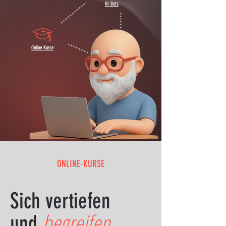
HI-Bots
Online Kurse
ONLINE-KURSE
Sich
vertiefen
begreifen
und