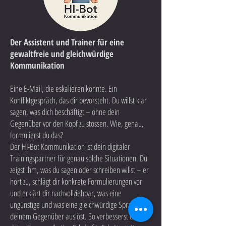
Der Assistent und Trainer für eine
gewaltfreie und gleichwürdige
Kommunikation
Eine E-Mail, die eskalieren könnte. Ein
Konfliktgespräch, das dir bevorsteht. Du willst klar
sagen, was dich beschäftigt – ohne dein
Gegenüber vor den Kopf zu stossen. Wie, genau,
formulierst du das?
Der HI-Bot Kommunikation ist dein digitaler
Trainingspartner für genau solche Situationen. Du
zeigst ihm, was du sagen oder schreiben willst – er
hört zu, schlägt dir konkrete Formulierungen vor
und erklärt dir nachvollziehbar, was eine
ungünstige und was eine gleichwürdige Sprache bei
deinem Gegenüber auslöst. So verbesserst du