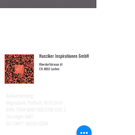
Hunziker Inspirationen GmbH
Oberdorfstrasse 61
CH-8853 Lachen
Bankverbindung:
Migrosbank, Postfach, 8010 Zürich
IBAN: CH04
0840 1000 0708 3585 3
Clearingnr: 8401
BIC/SWIFT: MIGRCHZZXXX