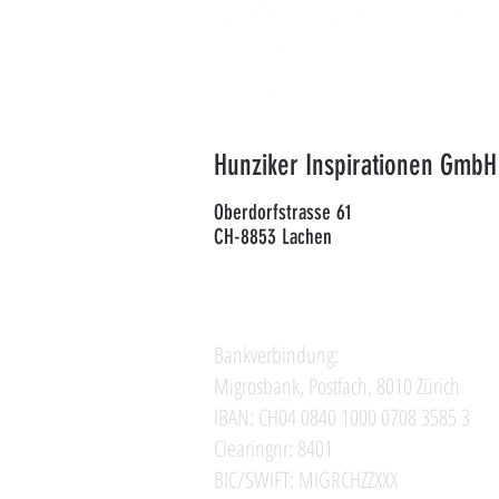
Hunziker Inspirationen GmbH
Oberdorfstrasse 61
CH-8853 Lachen
Bankverbindung:
Migrosbank, Postfach, 8010 Zürich
IBAN: CH04 0840 1000 0708 3585 3
Clearingnr: 8401
BIC/SWIFT: MIGRCHZZXXX