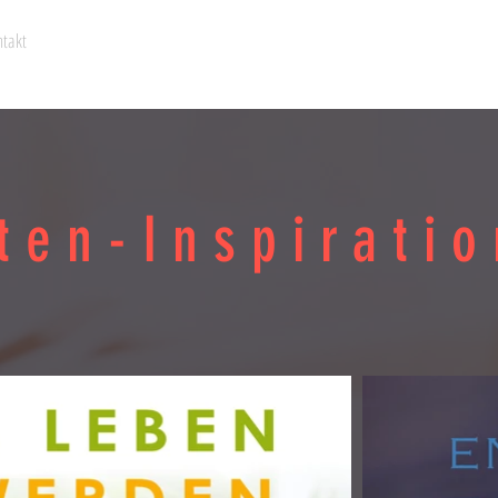
takt
ten-Inspirati