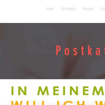
Home
HI-Projekte
Portraits
Kon
Postka