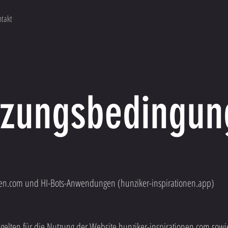
takt
tzungsbedingun
nen.com und HI-Bots-Anwendungen (hunziker-inspirationen.app)
elten für die Nutzung der Website hunziker-inspirationen.com sow