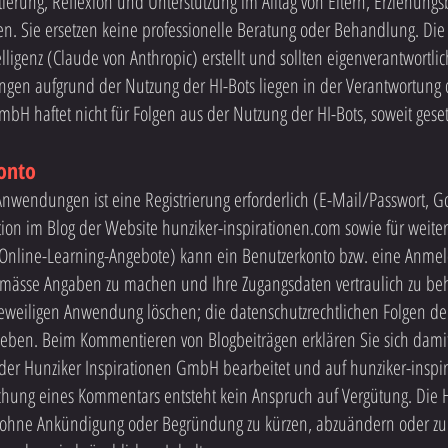
tierung, Reflexion und Unterstützung im Alltag von Eltern, Erziehung
 Sie ersetzen keine professionelle Beratung oder Behandlung. Die
elligenz (Claude von Anthropic) erstellt und sollten eigenverantwortli
en aufgrund der Nutzung der HI-Bots liegen in der Verantwortung 
bH haftet nicht für Folgen aus der Nutzung der HI-Bots, soweit gesetz
Konto
Anwendungen ist eine Registrierung erforderlich (E-Mail/Passwort, G
on im Blog der Website hunziker-inspirationen.com sowie für weitere
Online-Learning-Angebote) kann ein Benutzerkonto bzw. eine Anmeldu
sgemässe Angaben zu machen und Ihre Zugangsdaten vertraulich zu be
r jeweiligen Anwendung löschen; die datenschutzrechtlichen Folgen de
eben. Beim Kommentieren von Blogbeiträgen erklären Sie sich damit
der Hunziker Inspirationen GmbH bearbeitet und auf hunziker-inspir
chung eines Kommentars entsteht kein Anspruch auf Vergütung. Die
 ohne Ankündigung oder Begründung zu kürzen, abzuändern oder zu 