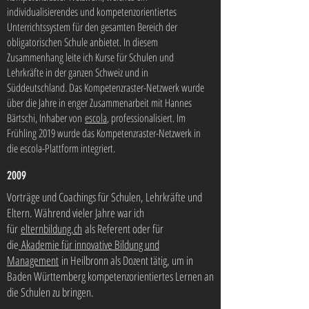
individualisierendes und kompetenzorientiertes
Unterrichtssystem für den gesamten Bereich der
obligatorischen Schule anbietet. In diesem
Zusammenhang leite ich Kurse für Schulen und
Lehrkräfte in der ganzen Schweiz und in
Süddeutschland. Das Kompetenzraster-Netzwerk wurde
über die Jahre in enger Zusammenarbeit mit Hannes
Bärtschi, Inhaber von
escola
, professionalisiert. Im
Frühling 2019 wurde das Kompetenzraster-Netzwerk in
die escola-Plattform integriert.
2009
Vorträge und Coachings für Schulen, Lehrkräfte und
Eltern. Während vieler Jahre war ich
für
elternbildung.ch
als Referent oder für
die
Akademie für innovative Bildung und
Management
in Heilbronn als Dozent tätig, um in
Baden Württemberg kompetenzorientiertes Lernen an
die Schulen zu bringen.