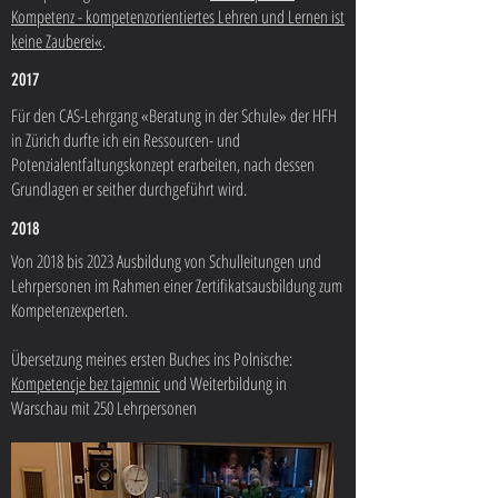
Kompetenz - kompetenzorientiertes Lehren und Lernen ist
keine Zauberei«
.
2017
Für den CAS-Lehrgang «Beratung in der Schule» der HFH
in Zürich durfte ich ein Ressourcen- und
Potenzialentfaltungskonzept erarbeiten, nach dessen
Grundlagen er seither durchgeführt wird.
2018
Von 2018 bis 2023 Ausbildung von Schulleitungen und
Lehrpersonen im Rahmen einer Zertifikatsausbildung zum
Kompetenzexperten.
Übersetzung meines ersten Buches ins Polnische:
Kompetencje bez tajemnic
und Weiterbildung in
Warschau mit 250 Lehrpersonen