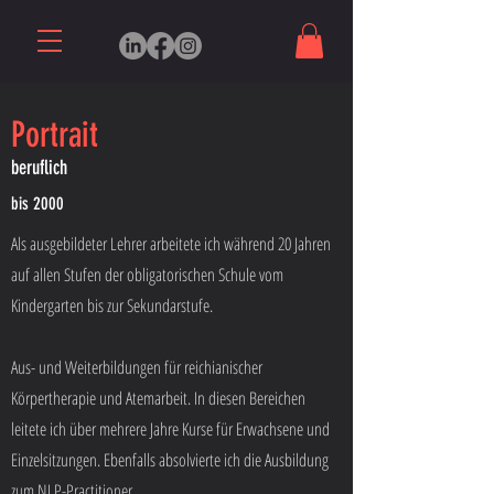
Portrait
beruflich
bis 2000
Als ausgebildeter Lehrer arbeitete ich während 20 Jahren
auf allen Stufen der obligatorischen Schule vom
Kindergarten bis zur Sekundarstufe.
Aus- und Weiterbildungen für reichianischer
Körpertherapie und Atemarbeit. In diesen Bereichen
leitete ich über mehrere Jahre Kurse für Erwachsene und
Einzelsitzungen. Ebenfalls absolvierte ich die Ausbildung
zum NLP-Practitioner.