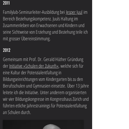
2011
Familylab-Seminarleiter-Ausbildung bei
Jesper Juul
im
Bereich Beziehungskompetenz. Juuls Haltung im
Zusammenleben von Erwachsenen und Kindern und
seine Sichtweise von Erziehung und Beziehung teile ich
mit grosser Übereinstimmung.
2012
Gemeinsam mit Prof. Dr. Gerald Hüther Gründung
der
Initiative »Schulen der Zukunft«
, welche sich für
eine Kultur der Potenzialentfaltung in
Bildungseinrichtungen vom Kindergarten bis zu den
Berufsschulen und Gymnasien einsetzte. Über 13 Jahre
leitete ich die Initiative. Unter anderem organisierten
wir vier Bildungskongresse im Kongresshaus Zürich und
führten etliche Jahrestrainings für Potenzialentfaltung
an Schulen durch.