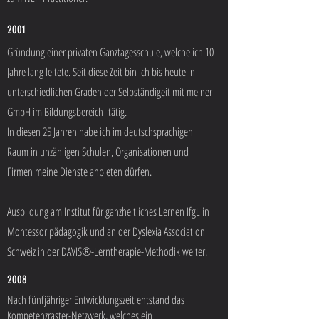
2001
Gründung einer privaten Ganztagesschule, welche ich 10
Jahre lang leitete. Seit diese Zeit bin ich bis heute in
unterschiedlichen Graden der Selbständigeit mit meiner
GmbH im Bildungsbereich tätig.
In diesen 25 Jahren habe ich im deutschsprachigen
Raum in
unzähligen Schulen, Organisationen und
Firmen
meine Dienste anbieten dürfen.
Ausbildung am Institut für ganzheitliches Lernen IfgL in
Montessoripädagogik und an der Dyslexia Association
Schweiz in der DAVIS®-Lerntherapie-Methodik weiter.
2008
Nach fünfjähriger Entwicklungszeit entstand das
Kompetenzraster-Netzwerk, welches ein