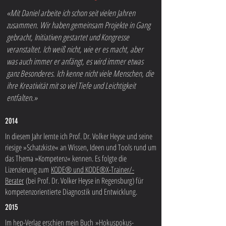
«Mit Daniel arbeite ich schon seit vielen Jahren
zusammen. Wir haben gemeinsam Projekte in Gang
gebracht, Initiativen gestartet und Kongresse
veranstaltet. Ich weiß nicht, wie er es macht, aber
was auch immer er anfängt, es wird immer etwas
ganz Besonderes. Ich kenne nicht viele Menschen, die
ihre Kreativität mit so viel Tiefe und Leichtigkeit
entfalten.»
2014
In diesem Jahr lernte ich Prof. Dr. Volker Heyse und seine
riesige »Schatzkiste« an Wissen, Ideen und Tools rund um
das Thema »Kompetenz« kennen. Es folgte die
Lizenzierung zum
KODE® und KODE®X-Trainer/-
Berater
(bei Prof. Dr. Volker Heyse in Regensburg) für
kompetenzorientierte Diagnostik und Entwicklung.
2015
Im hep-Verlag erschien mein Buch
»Hokuspokus-