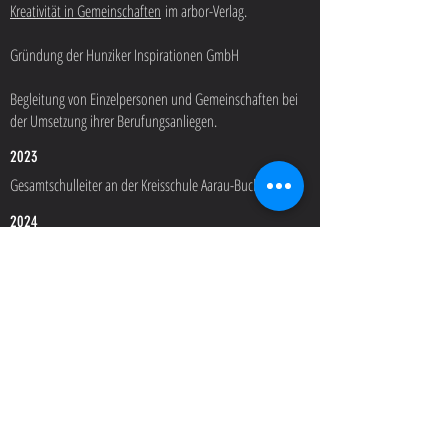
Kreativität in Gemeinschaften
im arbor-Verlag.
Gründung der Hunziker Inspirationen GmbH
Begleitung von Einzelpersonen und Gemeinschaften bei
der Umsetzung ihrer Berufungsanliegen.
2023
Gesamtschulleiter an der Kreisschule Aarau-Buchs
2024
Veröffentlichung meines dritten Buches
Eigentlich
müsste Schule doch Freude machen - Neue Wege aus
dem Bildungsdilemma
im Hi-Verlag.