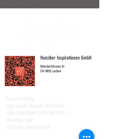
Hunziker Inspirationen GmbH
Oberdorfstrasse 61
CH-8853 Lachen
Bankverbindung:
Migrosbank, Postfach, 8010 Zürich
IBAN: CH04
0840 1000 0708 3585 3
Clearingnr: 8401
BIC/SWIFT: MIGRCHZZXXX